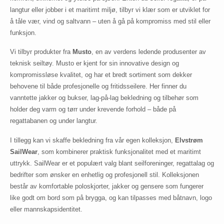
langtur eller jobber i et maritimt miljø, tilbyr vi klær som er utviklet for
å tåle vær, vind og saltvann – uten å gå på kompromiss med stil eller
funksjon.
Vi tilbyr produkter fra
Musto
, en av verdens ledende produsenter av
teknisk seiltøy. Musto er kjent for sin innovative design og
kompromissløse kvalitet, og har et bredt sortiment som dekker
behovene til både profesjonelle og fritidsseilere. Her finner du
vanntette jakker og bukser, lag-på-lag bekledning og tilbehør som
holder deg varm og tørr under krevende forhold – både på
regattabanen og under langtur.
I tillegg kan vi skaffe bekledning fra vår egen kolleksjon,
Elvstrøm
SailWear
, som kombinerer praktisk funksjonalitet med et maritimt
uttrykk. SailWear er et populært valg blant seilforeninger, regattalag og
bedrifter som ønsker en enhetlig og profesjonell stil. Kolleksjonen
består av komfortable poloskjorter, jakker og gensere som fungerer
like godt om bord som på brygga, og kan tilpasses med båtnavn, logo
eller mannskapsidentitet.