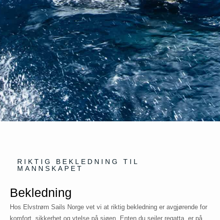
RIKTIG BEKLEDNING TIL
MANNSKAPET
Bekledning
Hos Elvstrøm Sails Norge vet vi at riktig bekledning er avgjørende for
komfort, sikkerhet og ytelse på sjøen. Enten du seiler regatta, er på