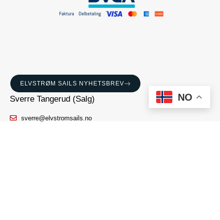
ELVSTRØM SAILS NYHETSBREV
NO
Sverre Tangerud (Salg)
sverre@elvstromsails.no
Isak Amundsen (Salg)
isak@elvstromsails.no
Caroline Tangerud (Seilservice)
caroline@elvstromsails.no