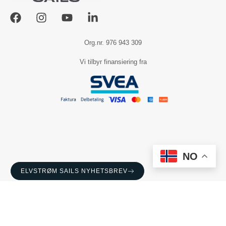
Org.nr. 976 943 309
Vi tilbyr finansiering fra
NO
ELVSTRØM SAILS NYHETSBREV
Sverre Tangerud (Salg)
sverre@elvstromsails.no