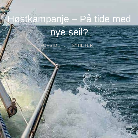
Høstkampanje – På tide med
nye seil?
FORSIDE
NYHETER